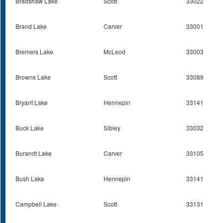
Bradshaw Lake
Scott
33022
Brand Lake
Carver
33001
Bremers Lake
McLeod
33003
Browns Lake
Scott
33089
Bryant Lake
Hennepin
33141
Buck Lake
Sibley
33032
Burandt Lake
Carver
33105
Bush Lake
Hennepin
33141
Campbell Lake
Scott
33131