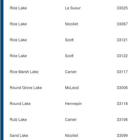
Rice Lake
Le Sueur
33025
Rice Lake
Nicollet
33067
Rice Lake
Scott
33121
Rice Lake
Scott
33122
Rice Marsh Lake
Carver
33117
Round Grove Lake
McLeod
33006
Round Lake
Hennepin
33118
Rutz Lake
Carver
33106
Sand Lake
Nicollet
33099