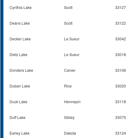
Cynthia Lake
Scott
33127
Deans Lake
Scott
33122
Decker Lake
Le Sueur
33042
Dietz Lake
Le Sueur
33018
Donders Lake
Carver
33106
Duban Lake
Rice
33020
Duck Lake
Hennepin
33118
Duff Lake
Sibley
33075
Earley Lake
Dakota
33124