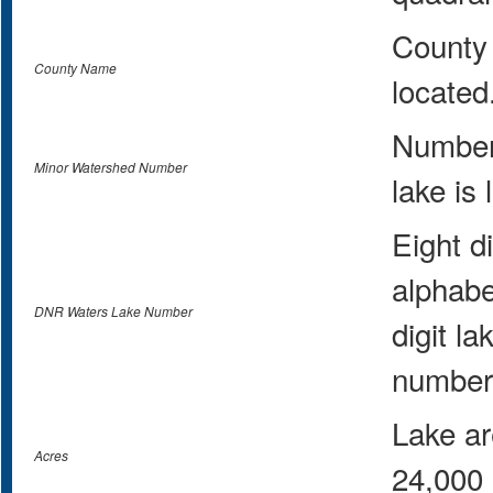
County 
County Name
located
Number 
Minor Watershed Number
lake is 
Eight d
alphabe
DNR Waters Lake Number
digit l
number
Lake a
Acres
24,000 