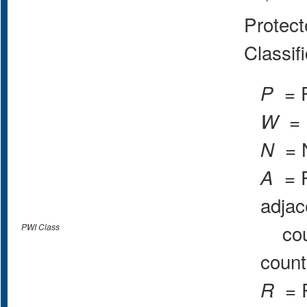
Protect
Classif
= P
P
= P
W
= N
N
= P
A
adjac
count
PWI Class
count
= R
R