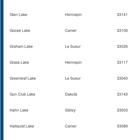
Glen Lake
Hennepin
33141
Goose Lake
Carver
33106
Graham Lake
Le Sueur
33026
Grass Lake
Hennepin
33117
Greenleaf Lake
Le Sueur
33040
Gun Club Lake
Dakota
33143
Hahn Lake
Sibley
33003
Hallquist Lake
Carver
33089