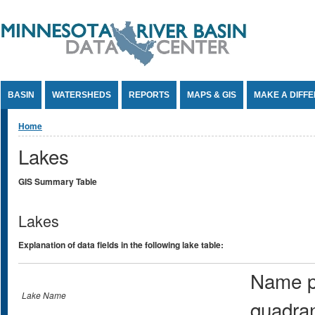
Jump to Content
BASIN
WATERSHEDS
REPORTS
MAPS & GIS
MAKE A DIFF
You are here
Home
Lakes
GIS Summary Table
Lakes
Explanation of data fields in the following lake table:
Name p
Lake Name
quadra