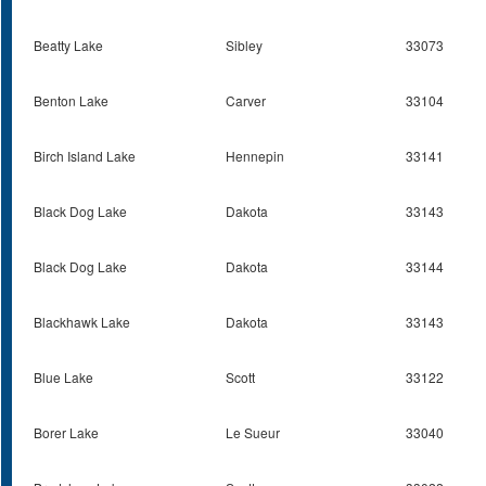
Beatty Lake
Sibley
33073
Benton Lake
Carver
33104
Birch Island Lake
Hennepin
33141
Black Dog Lake
Dakota
33143
Black Dog Lake
Dakota
33144
Blackhawk Lake
Dakota
33143
Blue Lake
Scott
33122
Borer Lake
Le Sueur
33040