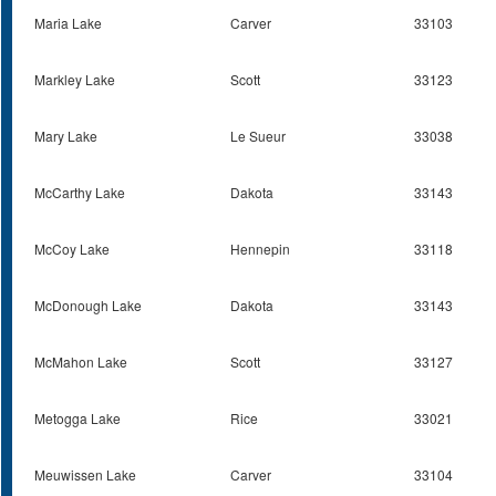
Maria Lake
Carver
33103
Markley Lake
Scott
33123
Mary Lake
Le Sueur
33038
McCarthy Lake
Dakota
33143
McCoy Lake
Hennepin
33118
McDonough Lake
Dakota
33143
McMahon Lake
Scott
33127
Metogga Lake
Rice
33021
Meuwissen Lake
Carver
33104