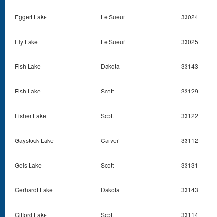
Eggert Lake
Le Sueur
33024
Ely Lake
Le Sueur
33025
Fish Lake
Dakota
33143
Fish Lake
Scott
33129
Fisher Lake
Scott
33122
Gaystock Lake
Carver
33112
Geis Lake
Scott
33131
Gerhardt Lake
Dakota
33143
Gifford Lake
Scott
33114