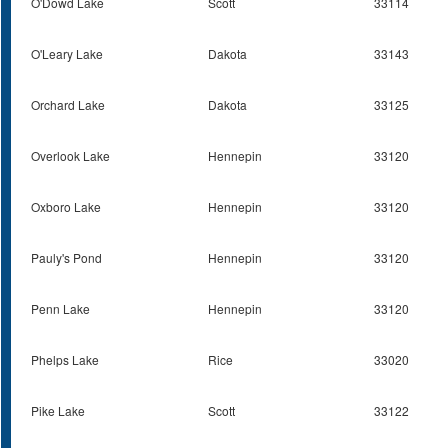
O'Dowd Lake
Scott
33114
O'Leary Lake
Dakota
33143
Orchard Lake
Dakota
33125
Overlook Lake
Hennepin
33120
Oxboro Lake
Hennepin
33120
Pauly's Pond
Hennepin
33120
Penn Lake
Hennepin
33120
Phelps Lake
Rice
33020
Pike Lake
Scott
33122