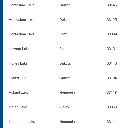
Horseshoe Lake
Carver
33145
Horseshoe Lake
Dakota
33125
Horseshoe Lake
Scott
33089
Howard Lake
Scott
33131
Hurley Lake
Dakota
33143
Hydes Lake
Carver
33104
Hyland Lake
Hennepin
33118
Indian Lake
Sibley
33059
Indianhead Lake
Hennepin
33141