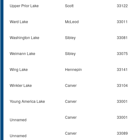
Upper Prior Lake
Scott
33122
Ward Lake
McLeod
33011
Washington Lake
Sibley
33081
Weimann Lake
Sibley
33075
Wing Lake
Hennepin
33141
Winkler Lake
Carver
33104
Young America Lake
Carver
33001
Carver
33001
Unnamed
Carver
33089
Unnamed