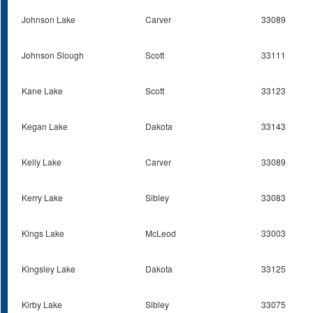
Johnson Lake
Carver
33089
Johnson Slough
Scott
33111
Kane Lake
Scott
33123
Kegan Lake
Dakota
33143
Kelly Lake
Carver
33089
Kerry Lake
Sibley
33083
Kings Lake
McLeod
33003
Kingsley Lake
Dakota
33125
Kirby Lake
Sibley
33075