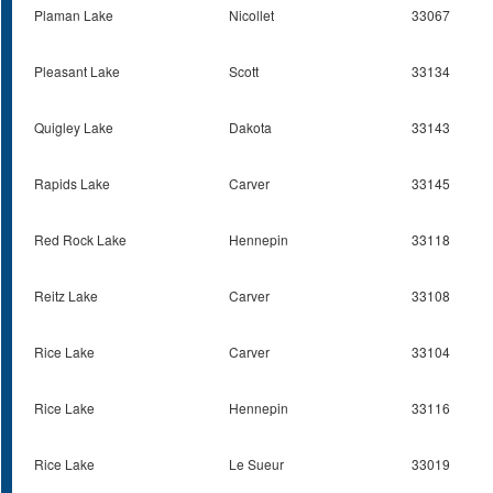
Plaman Lake
Nicollet
33067
Pleasant Lake
Scott
33134
Quigley Lake
Dakota
33143
Rapids Lake
Carver
33145
Red Rock Lake
Hennepin
33118
Reitz Lake
Carver
33108
Rice Lake
Carver
33104
Rice Lake
Hennepin
33116
Rice Lake
Le Sueur
33019