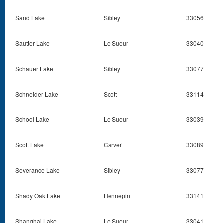
Sand Lake
Sibley
33056
Sautter Lake
Le Sueur
33040
Schauer Lake
Sibley
33077
Schneider Lake
Scott
33114
School Lake
Le Sueur
33039
Scott Lake
Carver
33089
Severance Lake
Sibley
33077
Shady Oak Lake
Hennepin
33141
Shanghai Lake
Le Sueur
33041