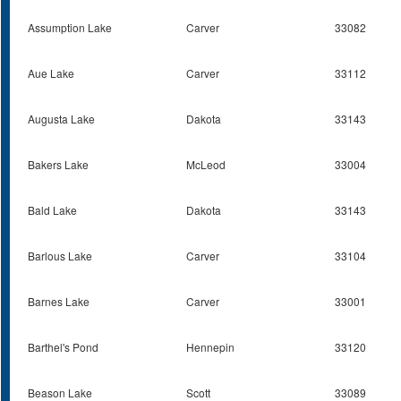
Assumption Lake
Carver
33082
Aue Lake
Carver
33112
Augusta Lake
Dakota
33143
Bakers Lake
McLeod
33004
Bald Lake
Dakota
33143
Barlous Lake
Carver
33104
Barnes Lake
Carver
33001
Barthel's Pond
Hennepin
33120
Beason Lake
Scott
33089