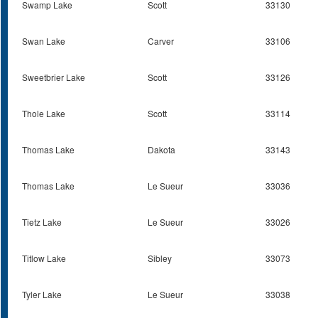
Swamp Lake
Scott
33130
Swan Lake
Carver
33106
Sweetbrier Lake
Scott
33126
Thole Lake
Scott
33114
Thomas Lake
Dakota
33143
Thomas Lake
Le Sueur
33036
Tietz Lake
Le Sueur
33026
Titlow Lake
Sibley
33073
Tyler Lake
Le Sueur
33038