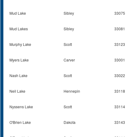
Mud Lake
Sibley
33075
Mud Lakes
Sibley
33081
Murphy Lake
Scott
33123
Myers Lake
Carver
33001
Nash Lake
Scott
33022
Neil Lake
Hennepin
33118
Nyssens Lake
Scott
33114
O'Brien Lake
Dakota
33143