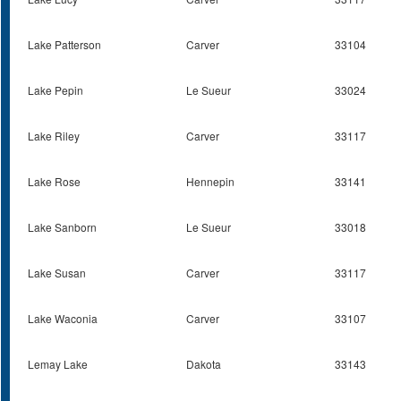
Lake Patterson
Carver
33104
Lake Pepin
Le Sueur
33024
Lake Riley
Carver
33117
Lake Rose
Hennepin
33141
Lake Sanborn
Le Sueur
33018
Lake Susan
Carver
33117
Lake Waconia
Carver
33107
Lemay Lake
Dakota
33143