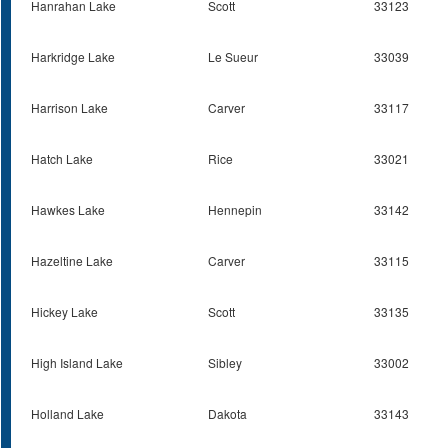
Hanrahan Lake
Scott
33123
Harkridge Lake
Le Sueur
33039
Harrison Lake
Carver
33117
Hatch Lake
Rice
33021
Hawkes Lake
Hennepin
33142
Hazeltine Lake
Carver
33115
Hickey Lake
Scott
33135
High Island Lake
Sibley
33002
Holland Lake
Dakota
33143