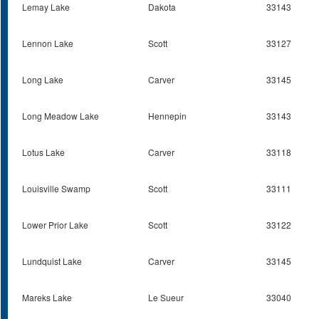
Lemay Lake
Dakota
33143
Lennon Lake
Scott
33127
Long Lake
Carver
33145
Long Meadow Lake
Hennepin
33143
Lotus Lake
Carver
33118
Louisville Swamp
Scott
33111
Lower Prior Lake
Scott
33122
Lundquist Lake
Carver
33145
Mareks Lake
Le Sueur
33040